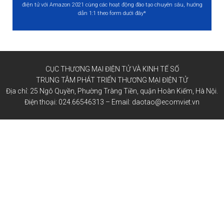
điện tử với Amazon 2021 cùng các hoạt động đào tạo chuyên sâu, hướng
dẫn 1:1 theo form dưới đây*
CỤC THƯƠNG MẠI ĐIỆN TỬ VÀ KINH TẾ SỐ
TRUNG TÂM PHÁT TRIỂN THƯƠNG MẠI ĐIỆN TỬ
Địa chỉ: 25 Ngô Quyền, Phường Tràng Tiền, quận Hoàn Kiếm, Hà Nội.
Điện thoại: 024.66546313 – Email: daotao@ecomviet.vn