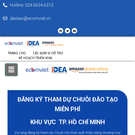
Hotline: 024.6654.6313
daotao@ecomviet.vn
TRANG CHỦ
CÁC ĐƠN VỊ HỖ TRỢ
KẾ HOẠCH TRIỂN KHAI
ĐĂNG KÝ THAM DỰ CHUỖI ĐÀO TẠO
MIỄN PHÍ
KHU VỰC TP. HỒ CHÍ MINH
Vui lòng đăng ký tham dự Chuỗi Hội thảo xuất khẩu bằng thương mại