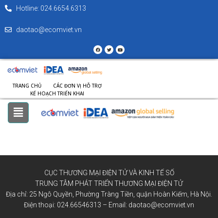
Hotline: 024.6654.6313
daotao@ecomviet.vn
TRANG CHỦ
CÁC ĐƠN VỊ HỖ TRỢ
KẾ HOẠCH TRIỂN KHAI
CỤC THƯƠNG MẠI ĐIỆN TỬ VÀ KINH TẾ SỐ
TRUNG TÂM PHÁT TRIỂN THƯƠNG MẠI ĐIỆN TỬ
Địa chỉ: 25 Ngô Quyền, Phường Tràng Tiền, quận Hoàn Kiếm, Hà Nội.
Điện thoại: 024.66546313 – Email: daotao@ecomviet.vn