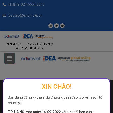
Hotline: 024.6654.6313
daotao@ecomviet.vn
TRANG CHỦ
CÁC ĐƠN VỊ HỖ TRỢ
KẾ HOẠCH TRIỂN KHAI
XIN CHÀO!
CỤC THƯƠNG MẠI ĐIỆN TỬ VÀ KINH TẾ SỐ
TRUNG TÂM PHÁT TRIỂN THƯƠNG MẠI ĐIỆN TỬ
Bạn đang đăng ký tham dự Chương trình đào tạo Amazon tổ
Địa chỉ: 25 Ngô Quyền, Phường Tràng Tiền, quận Hoàn Kiếm, Hà Nội.
chức
tại
Điện thoại: 024.66546313 – Email: daotao@ecomviet.vn
TP. HÀ NỘI
vào
ngày 14-09-2022
với sự phối hợp của :